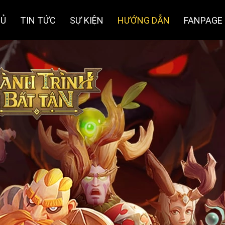
HỦ
TIN TỨC
SỰ KIỆN
HƯỚNG DẪN
FANPAGE