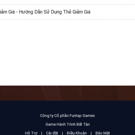
iảm Giá - Hướng Dẫn Sử Dụng Thẻ Giảm Giá
Công ty Cổ phần Funtap Games
Game Hành Trình Bất Tận
Hỗ Trợ
|
Cài đặt
|
Điều Khoản
|
Bảo Mật